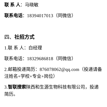
联
系
人
：马晓敏
联系电话
：
18394017013
（同微信）
四、
社招方式
1.联 系 人：白经理
联系电话：
18329686818
（同微信）
2.
邮箱投递简历：
876078062@qq.com（
投递请备
注姓名
+学校+专业+岗位）
3.
智联搜索
陕西和生源生物科技有限公司，投递
简历。